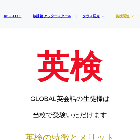
ABOUT US
放課後 アフタースクール
クラス紹介
英検関連
英検
GLOBAL英会話の生徒様は
当校で受験いただけます
英検の特徴とメリット