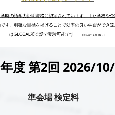
留学時の語学力証明資格に認定されています。また学校や企
効です。明確な目標を掲げることで効率の良い学習ができ達
はGLOBAL英会話で受験可能です
（準１級/ １級 除く）
6年度 第2回 2026/10/
準会場
検定料