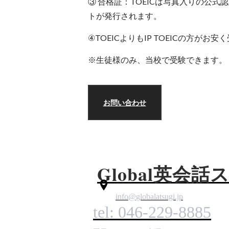
③ 合格証：
TOEICは写真入りの公式認
トが発行されます。
④TOEICよりもIP TOEICの方がお
※生徒様のみ、当校で受験できます。
お問い合わせ
Global
英会話
info@globalatsugi.jp
tel: 046-229-8885