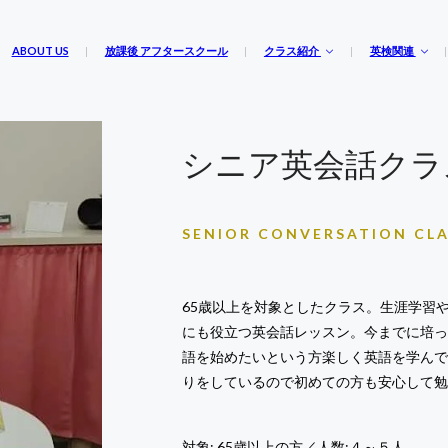
ABOUT US
放課後 アフタースクール
クラス紹介
英検関連
シニア英会話クラ
SENIOR CONVERSATION CL
65歳以上を対象としたクラス。生涯学習
にも役立つ英会話レッスン。今までに培
語を始めたいという方楽しく英語を学ん
りをしているので初めての方も安心して
対象: 65歳以上の方／人数:４～５人